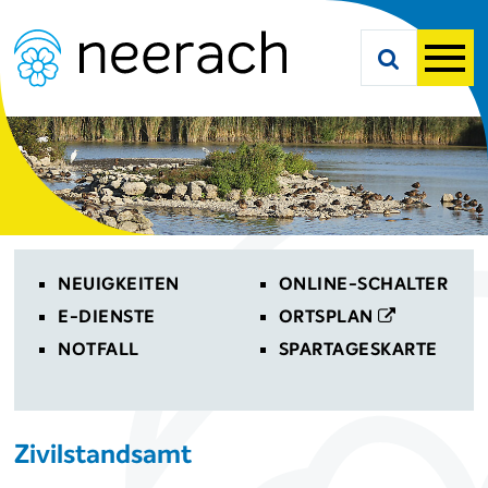
Navigieren in Neerach
Schnellnavigation
Suche starte
Men
Toplinks
NEUIGKEITEN
ONLINE-SCHALTER
E-DIENSTE
ORTSPLAN
NOTFALL
SPARTAGESKARTE
Zivilstandsamt