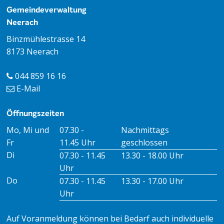
Footer
Gemeindeverwaltung
Neerach
Binzmühlestrasse 14
8173 Neerach
044 859 16 16
E-Mail
Öffnungszeiten
Öffnungszeiten Vormittag
Öffnungszeiten Nachmitt
Mo, Mi und
07.30 -
Nachmittags
Fr
11.45 Uhr
geschlossen
Di
07.30 - 11.45
13.30 - 18.00 Uhr
Uhr
Do
07.30 - 11.45
13.30 - 17.00 Uhr
Uhr
Auf Voranmeldung können bei Bedarf auch individuelle