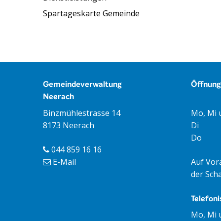
Spartageskarte Gemeinde
Footer
Gemeindeverwaltung
Öffnung
Neerach
Öffnun
Mo, Mi 
Binzmühlestrasse 14
Di
8173 Neerach
Do
044 859 16 16
Auf Vor
E-Mail
der Scha
Telefoni
Tag
Öff
Mo, Mi 