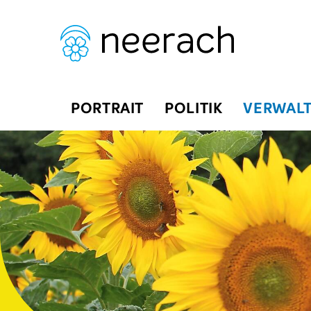
Navigieren in Neerach
Schnellnavigation
Hauptnavigation
PORTRAIT
POLITIK
VERWAL