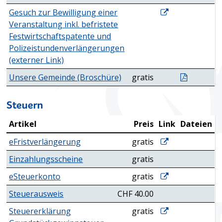
entitytype.linkent
Gesuch zur Bewilligung einer
Veranstaltung inkl. befristete
Festwirtschaftspatente und
Polizeistundenverlängerungen
(externer Link)
Unsere G
Unsere Gemeinde (Broschüre)
gratis
Steuern
Artikel
Preis
Link
Dateien
Steuern
eFristverlänger
eFristverlängerung
gratis
Einzahlungsscheine
gratis
eSteuerkonto
eSteuerkonto
gratis
Steuerausweis
CHF 40.00
Steuererklärung
Steuererklärung
gratis