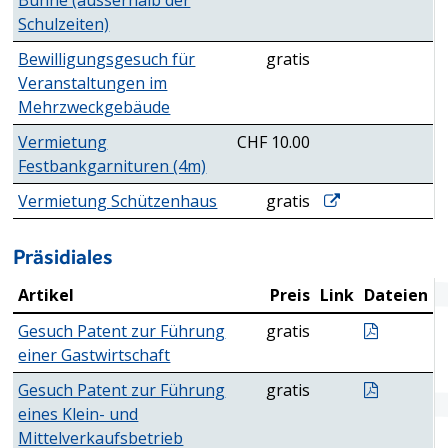
Schulzeiten)
Bewilligungsgesuch für
gratis
Veranstaltungen im
Mehrzweckgebäude
Vermietung
CHF 10.00
Festbankgarnituren (4m)
Vermietung Sch
Vermietung Schützenhaus
gratis
Präsidiales
Artikel
Preis
Link
Dateien
Präsidiales
Gesuch P
Gesuch Patent zur Führung
gratis
einer Gastwirtschaft
Gesuch P
Gesuch Patent zur Führung
gratis
eines Klein- und
Mittelverkaufsbetrieb