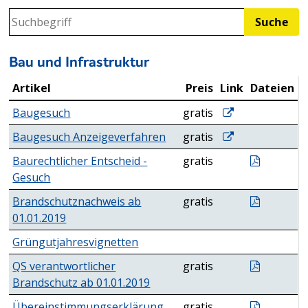
Suche
Produktsuche
Bau und Infrastruktur
Artikel
Preis
Link
Dateien
Bau und Infrastruktur
Baugesuch
Baugesuch
gratis
Baugesuch Anze
Baugesuch Anzeigeverfahren
gratis
Begehren
Baurechtlicher Entscheid -
gratis
Gesuch
Brandsc
Brandschutznachweis ab
gratis
01.01.2019
Grüngutjahresvignetten
Meldefo
QS verantwortlicher
gratis
Brandschutz ab 01.01.2019
Ueberei
Übereinstimmungserklärung
gratis