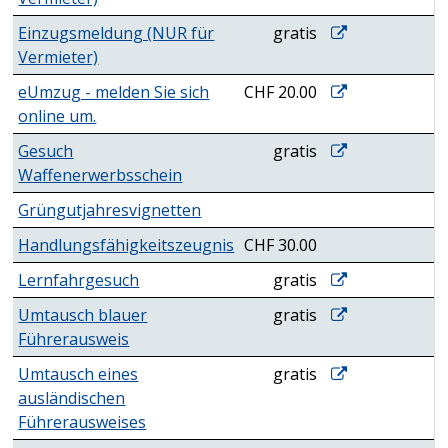
www.drittmeldu
Einzugsmeldung (NUR für
gratis
Vermieter)
eUmzug - melden
eUmzug - melden Sie sich
CHF 20.00
online um.
https://www.fed
Gesuch
gratis
Waffenerwerbsschein
Grüngutjahresvignetten
Handlungsfähigkeitszeugnis
CHF 30.00
Lernfahrgesuch
Lernfahrgesuch
gratis
Umtausch blaue
Umtausch blauer
gratis
Führerausweis
Umtausch eines
Umtausch eines
gratis
ausländischen
Führerausweises