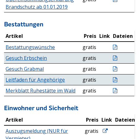
Brandschutz ab 01.01.2019
Bestattungen
Artikel
Preis
Link
Dateien
Bestattungen
Bestatt
Bestattungswünsche
gratis
Erbschei
Gesuch Erbschein
gratis
Gesuch 
Gesuch Grabmal
gratis
Leitfade
Leitfaden für Angehörige
gratis
Merkblat
Merkblatt Ruhestätte im Wald
gratis
Einwohner und Sicherheit
Artikel
Preis
Link
Dateien
Einwohner und Sicherheit
www.drittmeldu
Auszugsmeldung (NUR für
gratis
Vermieter)