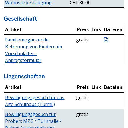
Wohnsitzbestätigung
CHF 30.00
Gesellschaft
Artikel
Preis
Link
Dateien
Gesellschaft
Antragsf
Familienergänzende
gratis
Betreuung von Kindern im
Vorschulalter -
Antragsformular
Liegenschaften
Artikel
Preis
Link
Dateien
Liegenschaften
Bewilligungsgesuch für das
gratis
Alte Schulhaus (Türmli)
Bewilligungsgesuch für
gratis
Proben: MZG / Turnhalle /
Bühne (ausserhalb der