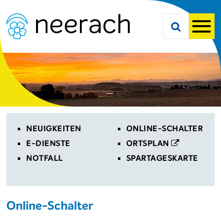
Navigieren in Neerach
Schnellnavigation
Suche starte
Men
Toplinks
NEUIGKEITEN
ONLINE-SCHALTER
E-DIENSTE
ORTSPLAN
NOTFALL
SPARTAGESKARTE
Online-Schalter