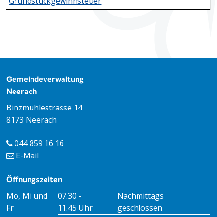
Grundstückgewinnsteuer
Footer
Gemeindeverwaltung
Neerach
Binzmühlestrasse 14
8173 Neerach
044 859 16 16
E-Mail
Öffnungszeiten
Öffnungszeiten Vormittag
Öffnungszeiten Nachmitt
Mo, Mi und
07.30 -
Nachmittags
Fr
11.45 Uhr
geschlossen