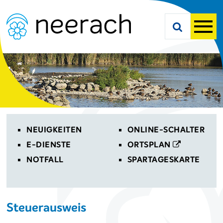
Navigieren in Neerach
Schnellnavigation
Suche starte
Men
Toplinks
NEUIGKEITEN
ONLINE-SCHALTER
E-DIENSTE
ORTSPLAN
NOTFALL
SPARTAGESKARTE
Steuerausweis