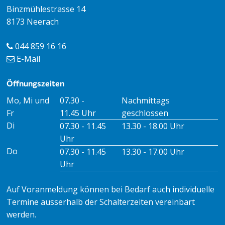
Binzmühlestrasse 14
8173 Neerach
044 859 16 16
E-Mail
Öffnungszeiten
Öffnungszeiten Vormittag
Öffnungszeiten Nachmitt
Mo, Mi und
07.30 -
Nachmittags
Fr
11.45 Uhr
geschlossen
Di
07.30 - 11.45
13.30 - 18.00 Uhr
Uhr
Do
07.30 - 11.45
13.30 - 17.00 Uhr
Uhr
Auf Voranmeldung können bei Bedarf auch individuelle
Termine ausserhalb der Schalterzeiten vereinbart
werden.