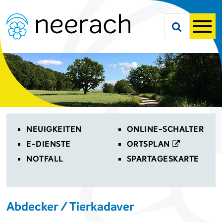
Navigieren in Neerach
Schnellnavigation
Suche starte
Men
Toplinks
NEUIGKEITEN
ONLINE-SCHALTER
E-DIENSTE
ORTSPLAN
NOTFALL
SPARTAGESKARTE
Abdecker / Tierkadaver