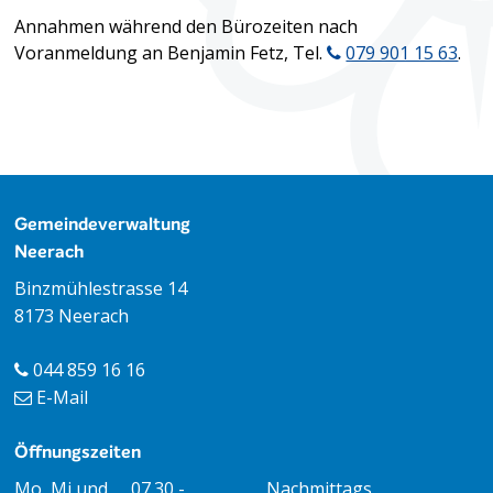
Annahmen während den Bürozeiten nach
Voranmeldung an Benjamin Fetz, Tel.
079 901 15 63
.
Footer
Gemeindeverwaltung
Neerach
Binzmühlestrasse 14
8173 Neerach
044 859 16 16
E-Mail
Öffnungszeiten
Öffnungszeiten Vormittag
Öffnungszeiten Nachmitt
Mo, Mi und
07.30 -
Nachmittags