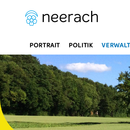
Navigieren in Neerach
Schnellnavigation
Hauptnavigation
PORTRAIT
POLITIK
VERWAL