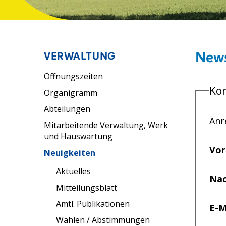
News
Unternavigation
VERWALTUNG
Öffnungszeiten
Ko
Organigramm
Abteilungen
Anr
Mitarbeitende Verwaltung, Werk
und Hauswartung
Vo
Neuigkeiten
Aktuelles
Na
Mitteilungsblatt
Amtl. Publikationen
E-M
Wahlen / Abstimmungen