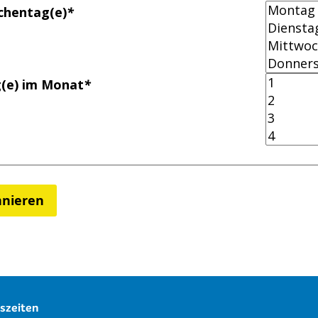
hentag(e)
*
(e) im Monat
*
nieren
szeiten