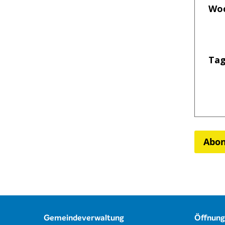
Woc
Tag
Abon
Footer
Gemeindeverwaltung
Öffnung