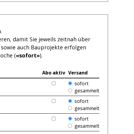
n.
eren, damit Sie jeweils zeitnah über
 sowie auch Bauprojekte erfolgen
oche (
«sofort»
).
Abo aktiv
Versand
E-Mail-Abo für Rubrik «{1}»HTML
sofort
gesammelt
E-Mail-Abo für Rubrik «{1}»HTML
sofort
gesammelt
E-Mail-Abo für Rubrik «{1}»HTML
sofort
gesammelt