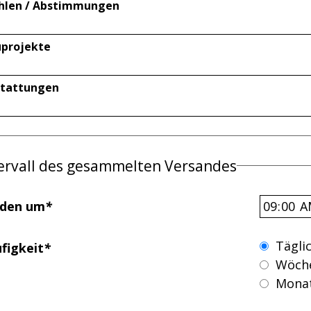
hlen / Abstimmungen
projekte
stattungen
ervall des gesammelten Versandes
den um
*
Tägli
figkeit
*
Wöche
Monat