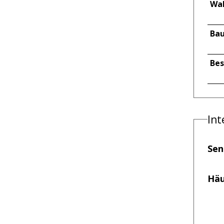
Wa
Bau
Be
Int
Sen
Häu