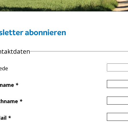
letter abonnieren
ntaktdaten
ede
rname
*
chname
*
ail
*