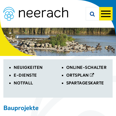
Navigieren in Neerach
Schnellnavigation
Suche starte
Men
Toplinks
NEUIGKEITEN
ONLINE-SCHALTER
E-DIENSTE
ORTSPLAN
NOTFALL
SPARTAGESKARTE
Bauprojekte