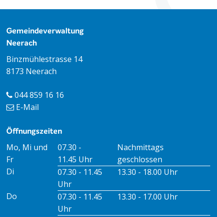
Footer
Gemeindeverwaltung
Neerach
Binzmühlestrasse 14
8173 Neerach
044 859 16 16
E-Mail
Öffnungszeiten
Öffnungszeiten Vormittag
Öffnungszeiten Nachmitt
Mo, Mi und
07.30 -
Nachmittags
Fr
11.45 Uhr
geschlossen
Di
07.30 - 11.45
13.30 - 18.00 Uhr
Uhr
Do
07.30 - 11.45
13.30 - 17.00 Uhr
Uhr