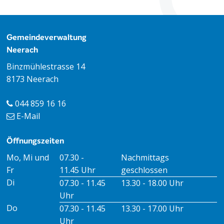
Footer
Gemeindeverwaltung
Neerach
Binzmühlestrasse 14
8173 Neerach
044 859 16 16
E-Mail
Öffnungszeiten
Öffnungszeiten Vormittag
Öffnungszeiten Nachmitt
Mo, Mi und
07.30 -
Nachmittags
Fr
11.45 Uhr
geschlossen
Di
07.30 - 11.45
13.30 - 18.00 Uhr
Uhr
Do
07.30 - 11.45
13.30 - 17.00 Uhr
Uhr