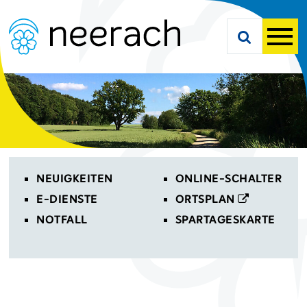
Navigieren in Neerach
Schnellnavigation
Suche starte
Men
Toplinks
NEUIGKEITEN
ONLINE-SCHALTER
E-DIENSTE
ORTSPLAN
NOTFALL
SPARTAGESKARTE