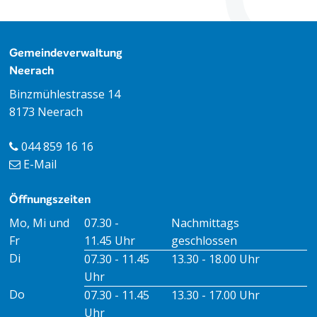
Footer
Gemeindeverwaltung
Neerach
Binzmühlestrasse 14
8173 Neerach
044 859 16 16
E-Mail
Öffnungszeiten
Öffnungszeiten Vormittag
Öffnungszeiten Nachmitt
Mo, Mi und
07.30 -
Nachmittags
Fr
11.45 Uhr
geschlossen
Di
07.30 - 11.45
13.30 - 18.00 Uhr
Uhr
Do
07.30 - 11.45
13.30 - 17.00 Uhr
Uhr