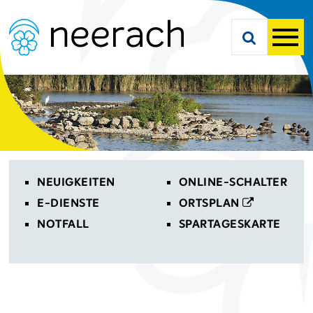
Navigieren in Neerach
Schnellnavigation
Suche starte
Men
Toplinks
NEUIGKEITEN
ONLINE-SCHALTER
E-DIENSTE
ORTSPLAN
NOTFALL
SPARTAGESKARTE