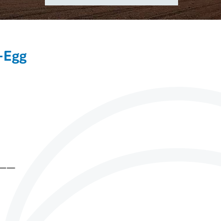
n-Egg
——