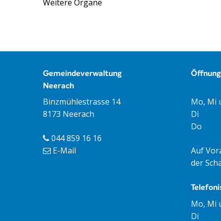
Weitere Organe
Footer
Gemeindeverwaltung
Öffnung
Neerach
Öffnun
Mo, Mi 
Binzmühlestrasse 14
Di
8173 Neerach
Do
044 859 16 16
Auf Vor
E-Mail
der Scha
Telefoni
Tag
Öff
Mo, Mi 
Di