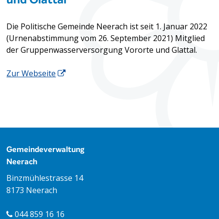
Die Politische Gemeinde Neerach ist seit 1. Januar 2022
(Urnenabstimmung vom 26. September 2021) Mitglied
der Gruppenwasserversorgung Vororte und Glattal.
Zur Webseite
Footer
Gemeindeverwaltung
Neerach
Binzmühlestrasse 14
8173 Neerach
044 859 16 16