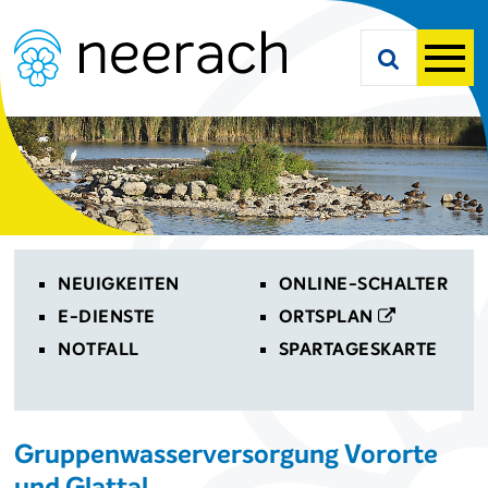
Navigieren in Neerach
Schnellnavigation
Suche starte
Men
Toplinks
NEUIGKEITEN
ONLINE-SCHALTER
E-DIENSTE
ORTSPLAN
NOTFALL
SPARTAGESKARTE
Gruppenwasserversorgung Vororte
und Glattal