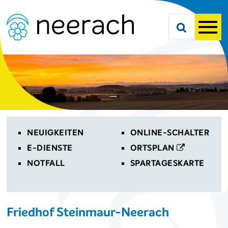
Navigieren in Neerach
Schnellnavigation
Suche starte
Men
Toplinks
NEUIGKEITEN
ONLINE-SCHALTER
E-DIENSTE
ORTSPLAN
NOTFALL
SPARTAGESKARTE
Friedhof Steinmaur-Neerach