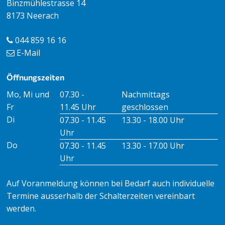
Binzmühlestrasse 14
8173 Neerach
044 859 16 16
E-Mail
Öffnungszeiten
Öffnungszeiten Vormittag
Öffnungszeiten Nachmitt
Mo, Mi und
07.30 -
Nachmittags
Fr
11.45 Uhr
geschlossen
Di
07.30 - 11.45
13.30 - 18.00 Uhr
Uhr
Do
07.30 - 11.45
13.30 - 17.00 Uhr
Uhr
Auf Voranmeldung können bei Bedarf auch individuelle
Termine ausserhalb der Schalterzeiten vereinbart
werden.