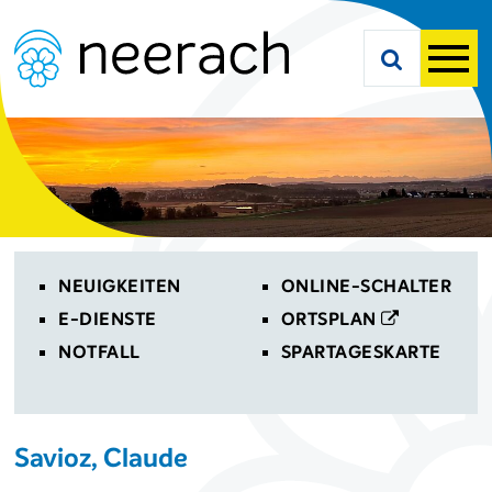
Navigieren in Neerach
Schnellnavigation
Suche starte
Men
Toplinks
NEUIGKEITEN
ONLINE-SCHALTER
E-DIENSTE
ORTSPLAN
NOTFALL
SPARTAGESKARTE
Savioz, Claude