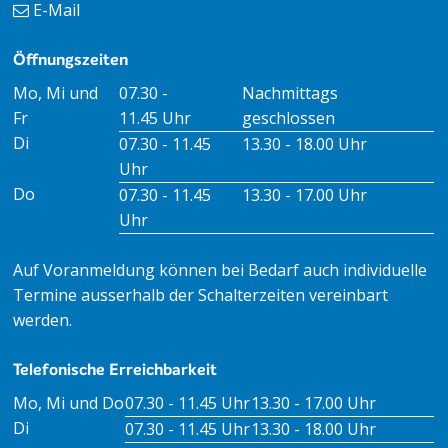
E-Mail
Öffnungszeiten
Öffnungszeiten Vormittag
Öffnungszeiten Nachmitt
Mo, Mi und
07.30 -
Nachmittags
Fr
11.45 Uhr
geschlossen
Di
07.30 - 11.45
13.30 - 18.00 Uhr
Uhr
Do
07.30 - 11.45
13.30 - 17.00 Uhr
Uhr
Auf Voranmeldung können bei Bedarf auch individuelle
Termine ausserhalb der Schalterzeiten vereinbart
werden.
Telefonische Erreichbarkeit
Tag
Öffnungszeiten Vormittag
Öffnungszeiten Nachm
Mo, Mi und Do
07.30 - 11.45 Uhr
13.30 - 17.00 Uhr
Di
07.30 - 11.45 Uhr
13.30 - 18.00 Uhr