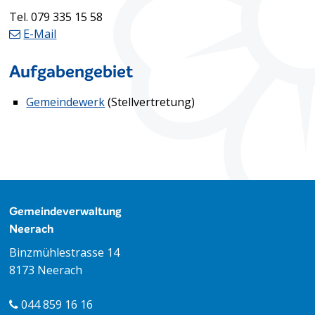
Tel.
079 335 15 58
E-Mail
Aufgabengebiet
Gemeindewerk
(Stellvertretung)
Footer
Gemeindeverwaltung
Neerach
Binzmühlestrasse 14
8173 Neerach
044 859 16 16