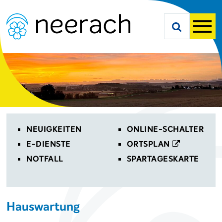
Navigieren in Neerach
Schnellnavigation
Suche starte
Men
Toplinks
NEUIGKEITEN
ONLINE-SCHALTER
E-DIENSTE
ORTSPLAN
NOTFALL
SPARTAGESKARTE
Hauswartung