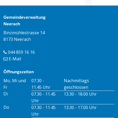
Footer
Gemeindeverwaltung
Neerach
Binzmühlestrasse 14
8173 Neerach
044 859 16 16
E-Mail
Öffnungszeiten
Öffnungszeiten Vormittag
Öffnungszeiten Nachmitt
Mo, Mi und
07.30 -
Nachmittags
Fr
11.45 Uhr
geschlossen
Di
07.30 - 11.45
13.30 - 18.00 Uhr
Uhr
Do
07.30 - 11.45
13.30 - 17.00 Uhr
Uhr