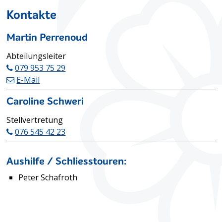
Kontakte
Martin Perrenoud
Funktion
Abteilungsleiter
079 953 75 29
E-Mail
Caroline Schweri
Funktion
Stellvertretung
076 545 42 23
Beschreibung Saalwartung Mehrzweck
Aushilfe / Schliesstouren:
Peter Schafroth