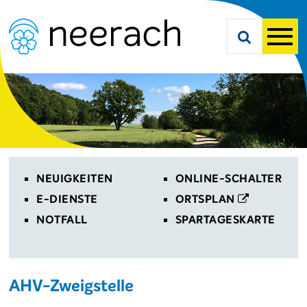
Navigieren in Neerach
Schnellnavigation
Suche starte
Men
Toplinks
NEUIGKEITEN
ONLINE-SCHALTER
E-DIENSTE
ORTSPLAN
NOTFALL
SPARTAGESKARTE
AHV-Zweigstelle