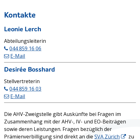
Kontakte
Leonie Lerch
Funktion
Abteilungsleiterin
044 859 16 06
E-Mail
Desirée Bosshard
Funktion
Stellvertreterin
044 859 16 03
E-Mail
Beschreibung AHV-Zweigstelle
Die AHV-Zweigstelle gibt Auskünfte bei Fragen im
Zusammenhang mit der AHV-, IV- und EO-Beiträgen
sowie deren Leistungen. Fragen bezüglich der
Prämienverbilligung sind direkt an die
SVA Zürich
zu