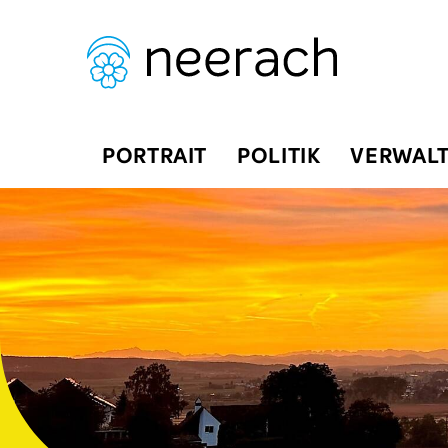
Navigieren in Neerach
Schnellnavigation
Hauptnavigation
PORTRAIT
POLITIK
VERWAL