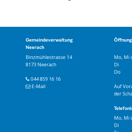
Footer
Gemeindeverwaltung
Öffnung
Neerach
Öffnun
Mo, Mi 
Binzmühlestrasse 14
Di
8173 Neerach
Do
044 859 16 16
Auf Vor
E-Mail
der Scha
Telefoni
Tag
Öff
Mo, Mi 
Di