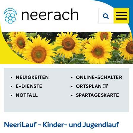
Navigieren in Neerach
Schnellnavigation
Suche starte
Men
Toplinks
NEUIGKEITEN
ONLINE-SCHALTER
E-DIENSTE
ORTSPLAN
NOTFALL
SPARTAGESKARTE
NeeriLauf - Kinder- und Jugendlauf