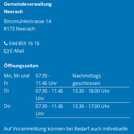
Footer
Gemeindeverwaltung
Neerach
Binzmühlestrasse 14
8173 Neerach
044 859 16 16
E-Mail
Öffnungszeiten
Öffnungszeiten Vormittag
Öffnungszeiten Nachmitt
Mo, Mi und
07.30 -
Nachmittags
Fr
11.45 Uhr
geschlossen
Di
07.30 - 11.45
13.30 - 18.00 Uhr
Uhr
Do
07.30 - 11.45
13.30 - 17.00 Uhr
Uhr
Auf Voranmeldung können bei Bedarf auch individuelle