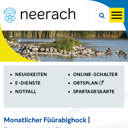
Navigieren in Neerach
Schnellnavigation
Suche starte
Men
Toplinks
NEUIGKEITEN
ONLINE-SCHALTER
E-DIENSTE
ORTSPLAN
NOTFALL
SPARTAGESKARTE
Monatlicher Füürabighock |