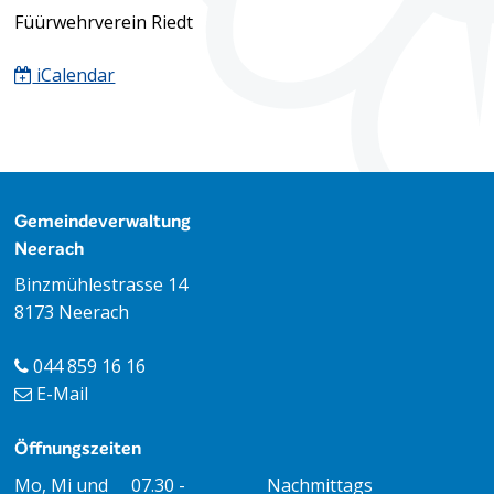
Füürwehrverein Riedt
iCalendar
Footer
Gemeindeverwaltung
Neerach
Binzmühlestrasse 14
8173 Neerach
044 859 16 16
E-Mail
Öffnungszeiten
Öffnungszeiten Vormittag
Öffnungszeiten Nachmitt
Mo, Mi und
07.30 -
Nachmittags