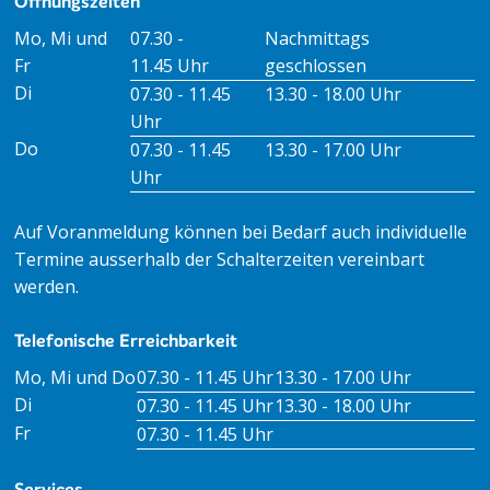
Öffnungszeiten
Öffnungszeiten Vormittag
Öffnungszeiten Nachmitt
Mo, Mi und
07.30 -
Nachmittags
Fr
11.45 Uhr
geschlossen
Di
07.30 - 11.45
13.30 - 18.00 Uhr
Uhr
Do
07.30 - 11.45
13.30 - 17.00 Uhr
Uhr
Auf Voranmeldung können bei Bedarf auch individuelle
Termine ausserhalb der Schalterzeiten vereinbart
werden.
Telefonische Erreichbarkeit
Tag
Öffnungszeiten Vormittag
Öffnungszeiten Nachm
Mo, Mi und Do
07.30 - 11.45 Uhr
13.30 - 17.00 Uhr
Di
07.30 - 11.45 Uhr
13.30 - 18.00 Uhr
Fr
07.30 - 11.45 Uhr
Services