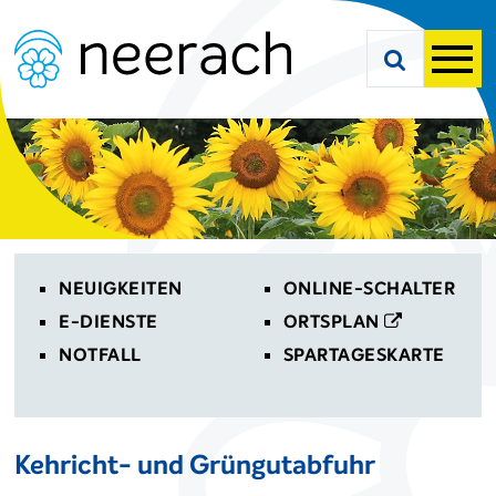
Navigieren in Neerach
Schnellnavigation
Suche starte
Men
Toplinks
NEUIGKEITEN
ONLINE-SCHALTER
E-DIENSTE
ORTSPLAN
NOTFALL
SPARTAGESKARTE
Kehricht- und Grüngutabfuhr