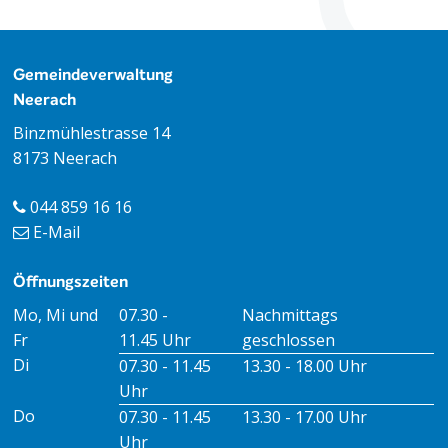
Footer
Gemeindeverwaltung
Neerach
Binzmühlestrasse 14
8173 Neerach
044 859 16 16
E-Mail
Öffnungszeiten
Öffnungszeiten Vormittag
Öffnungszeiten Nachmitt
Mo, Mi und
07.30 -
Nachmittags
Fr
11.45 Uhr
geschlossen
Di
07.30 - 11.45
13.30 - 18.00 Uhr
Uhr
Do
07.30 - 11.45
13.30 - 17.00 Uhr
Uhr