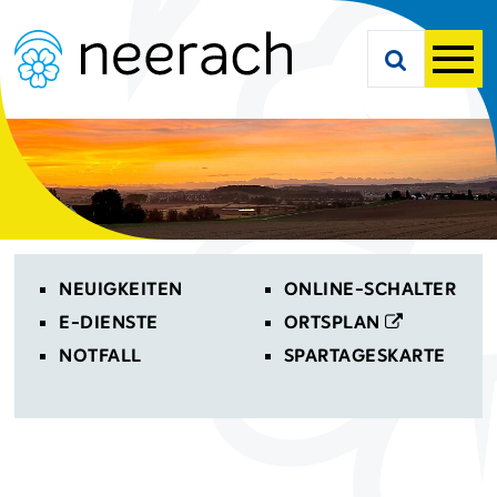
Navigieren in Neerach
Schnellnavigation
Suche starte
Men
Toplinks
NEUIGKEITEN
ONLINE-SCHALTER
E-DIENSTE
ORTSPLAN
NOTFALL
SPARTAGESKARTE